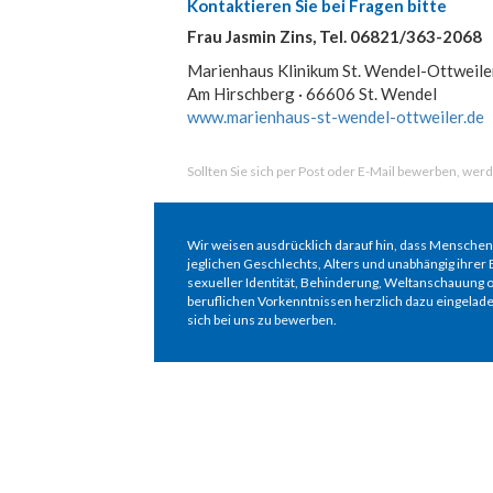
Kontaktieren Sie bei Fragen bitte
Frau Jasmin Zins, Tel. 06821/363-2068
Marienhaus Klinikum St. Wendel-Ottweile
Am Hirschberg · 66606 St. Wendel
www.marienhaus-st-wendel-ottweiler.de
Sollten Sie sich per Post oder E-Mail bewerben, werd
Wir weisen ausdrücklich darauf hin, dass Menschen
jeglichen Geschlechts, Alters und unabhängig ihrer E
sexueller Identität, Behinderung, Weltanschauung 
beruflichen Vorkenntnissen herzlich dazu eingelade
sich bei uns zu bewerben.